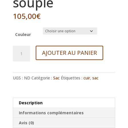
souple
105,00
€
Couleur
quantité
AJOUTER AU PANIER
de
Sac
besace
cuir
UGS :
ND
Catégorie :
Sac
Étiquettes :
cuir
,
sac
souple
Description
Informations complémentaires
Avis (0)