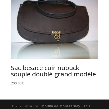
Sac besace cuir nubuck
souple doublé grand modèle
200,00
€
© 2020 2024 -
SCI Moulin de Montferney
- Téls. : 03