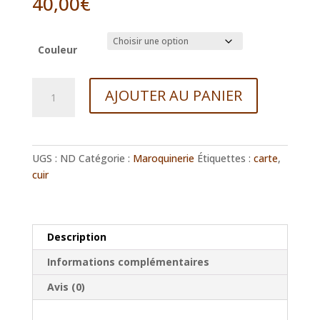
40,00
€
Couleur
quantité
AJOUTER AU PANIER
de
Porte-
monnaie
cuir
UGS :
ND
Catégorie :
Maroquinerie
Étiquettes :
carte
,
pleine
cuir
fleur
grand
modèle
Description
Informations complémentaires
Avis (0)