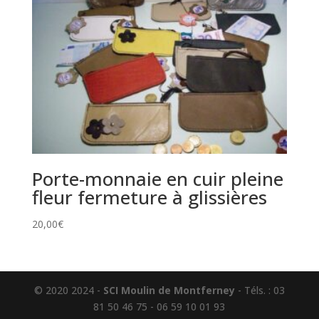
Porte-monnaie en cuir pleine
fleur fermeture à glissières
20,00
€
© 2020 2024 -
SCI Moulin de Montferney
- Téls. : 03
81 50 46 75 - 06 59 10 01 93