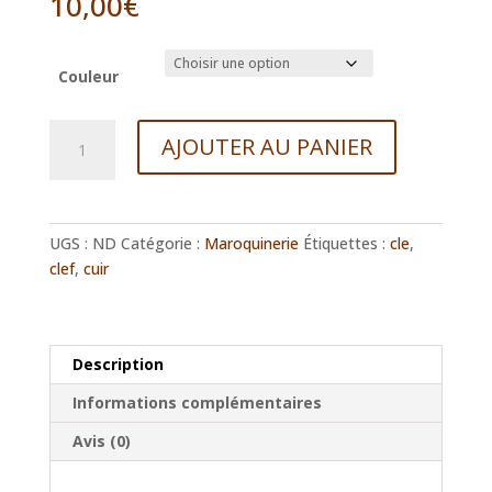
10,00
€
Couleur
quantité
AJOUTER AU PANIER
de
Porte-
clefs
cuir
UGS :
ND
Catégorie :
Maroquinerie
Étiquettes :
cle
,
pleine
clef
,
cuir
fleur
petit
modèle
Description
Informations complémentaires
Avis (0)