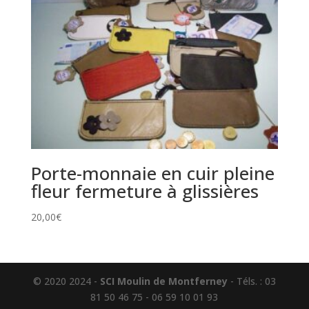
Porte-monnaie en cuir pleine
fleur fermeture à glissières
20,00
€
© 2020 2024 -
SCI Moulin de Montferney
- Téls. : 03
81 50 46 75 - 06 59 10 01 93