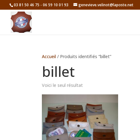
03 81 50 46 75 - 06 59 10 01 93
genevieve.velinot@laposte.net
Accueil
/ Produits identifiés “billet”
billet
Voici le seul résultat