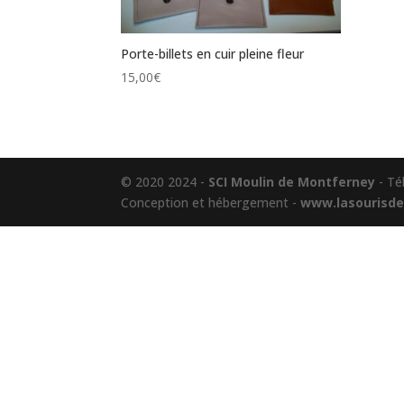
Porte-billets en cuir pleine fleur
15,00
€
© 2020 2024 -
SCI Moulin de Montferney
- Tél
Conception et hébergement -
www.lasourisde